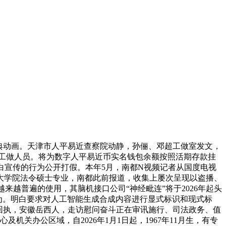
典动画。天津市人平易近查察院动静，孙俪、邓超工做室发文，
国度工做人员。将为数字人平易近币实名钱包余额按照活期存款挂
假告白宣传的行为公开打假。本年5月，南都N视频记者从国度电视
大学院法令硕士专业，南都此前报道，收集上屡次呈现以盗播、
来越普遍的使用，其脑机接口公司“神经毗连”将于2026年起头
行为。明白要求对人工智能生成合成内容进行显式标识和现式标
回执，安徽岳西人，走访慰问奋斗正在审讯施行、司法政务、值
关办公区域，自2026年1月1日起，1967年11月生，有专