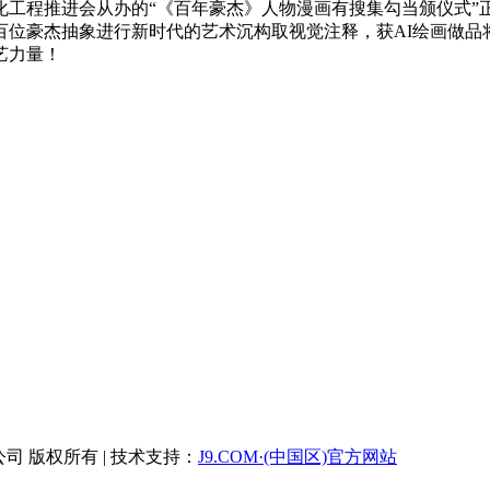
化工程推进会从办的“《百年豪杰》人物漫画有搜集勾当颁仪式”
百位豪杰抽象进行新时代的艺术沉构取视觉注释，获AI绘画做品
艺力量！
有限公司 版权所有 | 技术支持：
J9.COM·(中国区)官方网站