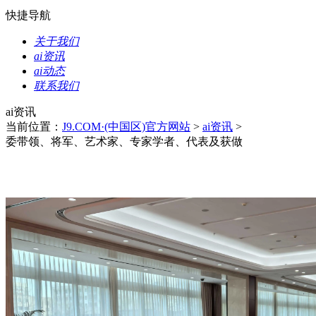
快捷导航
关于我们
ai资讯
ai动态
联系我们
ai资讯
当前位置：
J9.COM·(中国区)官方网站
>
ai资讯
>
委带领、将军、艺术家、专家学者、代表及获做