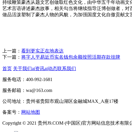
持续鞭策豪杰从题文艺创做取红色文化，由中华五千年动画文
艺术言语讲述豪杰故事，相关勾当将继续指导泛博创做者，对
做品活泼塑制了豪杰人物的风貌，为加强国度文化自傲贡献文
上一篇：
看到更实正在地表达
下一篇：
将字人平易近币实名钱包余额按照活期存款挂牌
首页
关于我们
ai资讯
ai动态
联系我们
服务电话：400-992-1681
服务邮箱：wa@163.com
公司地址：贵州省贵阳市观山湖区金融城MAX_A座17楼
备案号：
网站地图
Copyright © 2021 贵州J9.COM·(中国区)官方网站信息技术