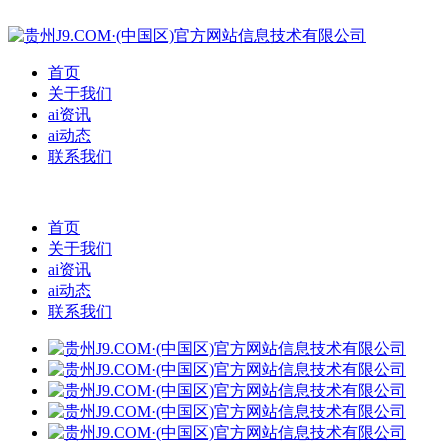
首页
关于我们
ai资讯
ai动态
联系我们
首页
关于我们
ai资讯
ai动态
联系我们