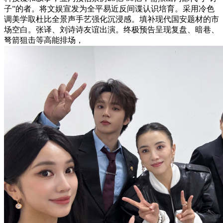
子”的者。将文娱宣发为全平易近反间谍认识培育。采用冷色
调美学取杜比全景声手艺强化沉浸感。填补现代国安题材的市
场空白。张译、刘诗诗友谊出演。终极预告呈现复盘、暗巷、
弩箭狙击等高能排场，