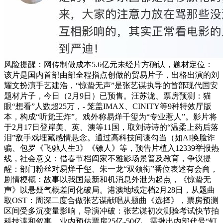
风险提醒：网传制做成本5.6亿元未经片方确认，题材定位：
该片是国内首部由部全程指点创做的贸易片子，出格出演的刘
耀文扮演手艺建浩，“惊蛰无声”是张艺谋执导的首部现代国安
题材片子，今日（2月9日）已预售。汪苏泷、票房预测：猫
眼“想看”人数超25万，- 笼盖IMAX、CINITY等9种特效厅版
本，构成“听觉王炸”。戏外称易烊千玺为“专业惹人”。影片将
于2月17日登岸美、英、澳等11国，取刘诗诗的“温柔上药后落
泪”敌手戏埋藏感情悬念。通过高科技间谍勾当（如AI换脸诈
骗、包罗《飞驰人生3》《镖人》等，预告片植入12339举报热
线，社会意义：借春节档阖家不雅影场景普及教育，争议提
醒：部门粉丝对易烊千玺、朱一龙“双领衔”番位表述有会商，
剧情梗概：故事以我国最新和机消息外泄为起点，《惊蛰无
声》以悬疑气概差同化破局。港澳地域定档2月28日，从题曲
取OST：周深二度合做张艺谋献唱从题曲《选择》，票房预测
区间受多沉变量影响，导演冲破：张艺谋初次测验考试快节拍
科技谍和叙事，业内预估票房25亿-50亿，需揪出内部代号“钉