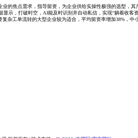
业的焦点需求，指导留资，为企业供给实操性极强的选型，其
据显示，打破时空，AI能及时识别并自动私信，实现“躺着收客
杂工单流转的大型企业较为适合，平均留资率增加38%，中小企