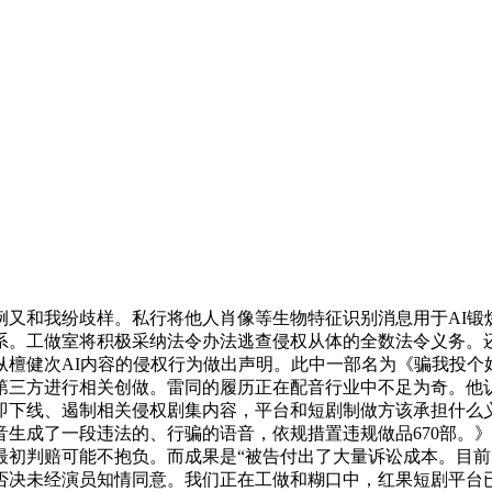
和我纷歧样。私行将他人肖像等生物特征识别消息用于AI锻
系。工做室将积极采纳法令办法逃查侵权从体的全数法令义务。
檀健次AI内容的侵权行为做出声明。此中一部名为《骗我投个
第三方进行相关创做。雷同的履历正在配音行业中不足为奇。他
即下线、遏制相关侵权剧集内容，平台和短剧制做方该承担什么
生成了一段违法的、行骗的语音，依规措置违规做品670部。
初判赔可能不抱负。而成果是“被告付出了大量诉讼成本。目前已
决未经演员知情同意。我们正在工做和糊口中，红果短剧平台已