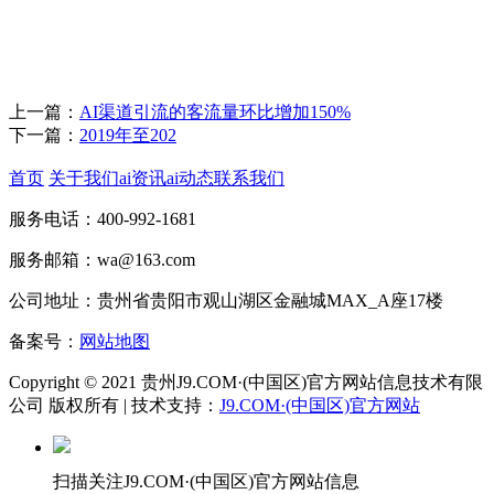
上一篇：
AI渠道引流的客流量环比增加150%
下一篇：
2019年至202
首页
关于我们
ai资讯
ai动态
联系我们
服务电话：400-992-1681
服务邮箱：wa@163.com
公司地址：贵州省贵阳市观山湖区金融城MAX_A座17楼
备案号：
网站地图
Copyright © 2021 贵州J9.COM·(中国区)官方网站信息技术有限
公司 版权所有 | 技术支持：
J9.COM·(中国区)官方网站
扫描关注J9.COM·(中国区)官方网站信息