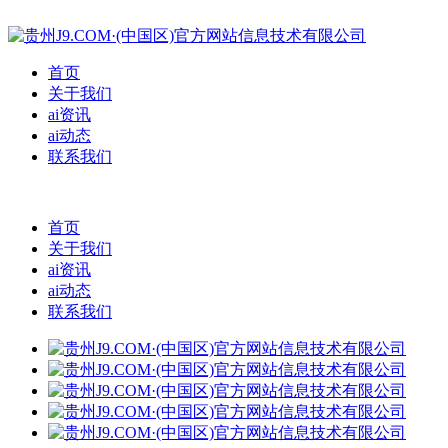
首页
关于我们
ai资讯
ai动态
联系我们
首页
关于我们
ai资讯
ai动态
联系我们