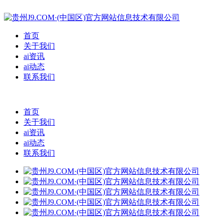
首页
关于我们
ai资讯
ai动态
联系我们
首页
关于我们
ai资讯
ai动态
联系我们