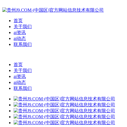
首页
关于我们
ai资讯
ai动态
联系我们
首页
关于我们
ai资讯
ai动态
联系我们