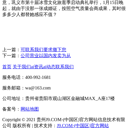
意，巩义市第十届冰雪文化旅逛季启动典礼举行，1月15日晚
起，就由于没那一张成婚证，按照空气质量会商成果，其时很
多多少人都替她感应不值？
上一篇：
可联系我们要求撤下您
下一篇：
公司营业以国内发卖为从
首页
关于我们
ai资讯
ai动态
联系我们
服务电话：400-992-1681
服务邮箱：wa@163.com
公司地址：贵州省贵阳市观山湖区金融城MAX_A座17楼
备案号：
网站地图
Copyright © 2021 贵州J9.COM·(中国区)官方网站信息技术有限
公司 版权所有 | 技术支持：
J9.COM·(中国区)官方网站