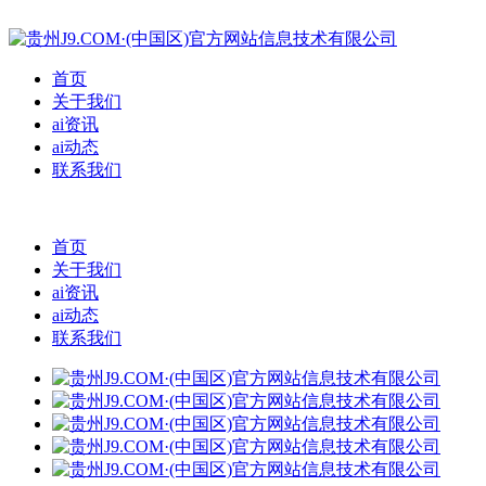
首页
关于我们
ai资讯
ai动态
联系我们
首页
关于我们
ai资讯
ai动态
联系我们