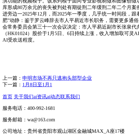
演功能的视频模子。该系列模子面向专业影视制做和图像创做
库形成80万余元的丧失被判处有期徒刑二年缓刑二年二个月案
进旁边一2025年12月，而2025年一季度，几乎统一时间
肥”动静：鉴于罗云峰辞去市人平易近市长职务，需要更多通俗
会常务委员会第三十一次会议决定：市人平易近副市长张泉代
（HK01024）股价于1月5日、6日持续上涨，收入增加取
AI受欢送程度。
上一篇：
申明市场不再只逃抱头部型企业
下一篇：
1月8日至1月1
首页
关于我们
ai资讯
ai动态
联系我们
服务电话：400-992-1681
服务邮箱：wa@163.com
公司地址：贵州省贵阳市观山湖区金融城MAX_A座17楼