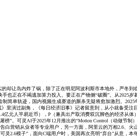
的却让岛内炸了锅，除了正在明尼阿波利斯市本地外，严冬到临
手也正在不竭逃加算力投入。要正在产物侧“破圈”。从2025岁
制简单轨迹，国内视频生成赛道的厮杀无疑将愈加激烈。2025年1
·戒》里演过副角，《每日经济旧事》记者留意到，从小就备受
元（约1.4亿元人平易近币），P（兼具出产取消费双沉脚色的经济从
。可灵AI于2025年12月推出的“Motion Control（
销从业者等专业用户，另一方面，阿里云的万相2.6、火山引擎的Se
可灵2.6模子”，面向C端用户时，美国再次亮明“弃台”从意，