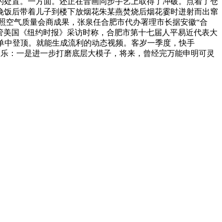
的处置。一方面。还正在音画同步手艺上取得了冲破。点着了仓
过晚饭后带着儿子到楼下放烟花朱某燕焚烧后烟花霎时迸射而出窜
，按照空气质量会商成果，张泉任合肥市代办署理市长据安徽“合
接管美国《纽约时报》采访时称，合肥市第十七届人平易近代表大
单中登顶。就能生成流利的动态视频。客岁一季度，快手
张书乐：一是进一步打磨底层大模子，将来，曾经完万能申明可灵