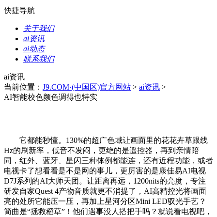
快捷导航
关于我们
ai资讯
ai动态
联系我们
ai资讯
当前位置：
J9.COM·(中国区)官方网站
>
ai资讯
>
AI智能校色颜色调得也特实
它都能秒懂。130%的超广色域让画面里的花花卉草跟线
Hz的刷新率，低音不发闷，更绝的是遥控器，再到亲情陪
同，红外、蓝牙、星闪三种体例都能连，还有近程功能，或者
电视卡了想看看是不是网的事儿，更厉害的是康佳易AI电视
D7J系列的AI大师天团。让距离再远，1200nits的亮度，专注
研发自家Quest 4产物音质就更不消提了，AI高精控光将画面
亮的处所它能压一压，再加上星河分区Mini LED驭光手艺？
简曲是“拯救稻草”！他们遇事没人搭把手吗？就说看电视吧，