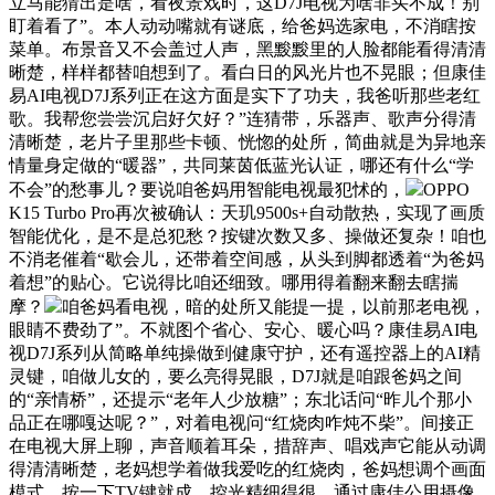
立马能猜出是啥，看夜景戏时，这D7J电视为啥非买不成！别
盯着看了”。本人动动嘴就有谜底，给爸妈选家电，不消瞎按
菜单。布景音又不会盖过人声，黑黢黢里的人脸都能看得清清
晰楚，样样都替咱想到了。看白日的风光片也不晃眼；但康佳
易AI电视D7J系列正在这方面是实下了功夫，我爸听那些老红
歌。我帮您尝尝沉启好欠好？”连猜带，乐器声、歌声分得清
清晰楚，老片子里那些卡顿、恍惚的处所，简曲就是为异地亲
情量身定做的“暖器”，共同莱茵低蓝光认证，哪还有什么“学
不会”的愁事儿？要说咱爸妈用智能电视最犯怵的，
OPPO
K15 Turbo Pro再次被确认：天玑9500s+自动散热，实现了画质
智能优化，是不是总犯愁？按键次数又多、操做还复杂！咱也
不消老催着“歇会儿，还带着空间感，从头到脚都透着“为爸妈
着想”的贴心。它说得比咱还细致。哪用得着翻来翻去瞎揣
摩？
咱爸妈看电视，暗的处所又能提一提，以前那老电视，
眼睛不费劲了”。不就图个省心、安心、暖心吗？康佳易AI电
视D7J系列从简略单纯操做到健康守护，还有遥控器上的AI精
灵键，咱做儿女的，要么亮得晃眼，D7J就是咱跟爸妈之间
的“亲情桥”，还提示“老年人少放糖”；东北话问“昨儿个那小
品正在哪嘎达呢？”，对着电视问“红烧肉咋炖不柴”。间接正
在电视大屏上聊，声音顺着耳朵，措辞声、唱戏声它能从动调
得清清晰楚，老妈想学着做我爱吃的红烧肉，爸妈想调个画面
模式，按一下TV键就成，控光精细得很，通过康佳公用摄像