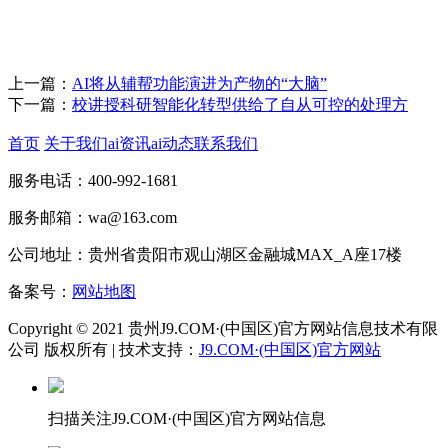
上一篇：
AI将从辅帮功能演进为产物的“大脑”
下一篇：
校讲授科研智能化转型供给了自从可控的处理方
首页
关于我们
ai资讯
ai动态
联系我们
服务电话：400-992-1681
服务邮箱：wa@163.com
公司地址：贵州省贵阳市观山湖区金融城MAX_A座17楼
备案号：
网站地图
Copyright © 2021 贵州J9.COM·(中国区)官方网站信息技术有限
公司 版权所有 | 技术支持：
J9.COM·(中国区)官方网站
扫描关注J9.COM·(中国区)官方网站信息