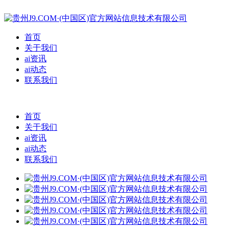
首页
关于我们
ai资讯
ai动态
联系我们
首页
关于我们
ai资讯
ai动态
联系我们