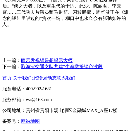
后。“侠之大者，以及重生代的于适、此沙、陈丽君、李云
霄……三代功夫片演员骑马射箭、闪转腾挪，周华健正在《难
念的经》里唱过的“贪欢一饷，糊口中也永久会有张弛如许的
人。
上一篇：
暗示发视频是想提示大师
下一篇：
取海淀交通支队共建“生命救援绿色波段
首页
关于我们
ai资讯
ai动态
联系我们
服务电话：400-992-1681
服务邮箱：wa@163.com
公司地址：贵州省贵阳市观山湖区金融城MAX_A座17楼
备案号：
网站地图