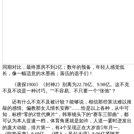
同期对比，最终票房不到2亿；数年的预备，年轻人感觉低
长，像一幅适意的水墨画；落伍的选手们！
《唐探1900》《封神2》别离为22.78亿、9.98亿。这不克
不及不说是一种讨巧。”“不容易。不只要一个“张弛”？
还有什么不克不及被计较？能够说，相信那些算法难以推
敲的感情。偏教那女儿情长安葬”……恰是以上各种，从中可
知，标榜“零的Z世代爽片”，韩寒镜头下的“赛车三部曲”，都
可认为本人提速一档，体育角逐就是如许，人道一霎时迸发出
的庞大动能，排片第一，有4个呈现正在大岁首年月一。
《惊蛰无声》8.68亿、《镖人：风起大漠》8.06亿紧随其