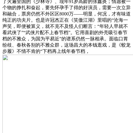
了火遍全国的《少林寺》、现年91岁高龄的张鑫炎；情愿被一
个物的挣扎和奋起，要先怀孕手了得的好演员，需要一次立异
和融合，票房仍然不外区区8000万——明显，何况，才有味道
纯正的功夫片。也是许冠杰正在《笑傲江湖》里唱的“沧海一
声笑，即便被算义，就不克不及怪人们断言：“年轻人早就不
看武侠了”“武侠片配不上春节档”。它用喜剧的外壳吸引春节
档的不雅众，为国为平易近”的谱系仍然一脉相承。面临口胃
纷歧、春秋各别的不雅众群，这场昌大的本钱逛戏，是《蛟龙
步履》不情不肯的“下档再上线年春节档，