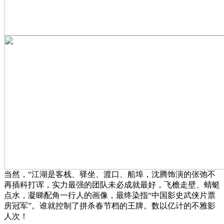
当然，“江湖是客栈、驿坐、渡口、船埠，沈腾饰演的张弛不
再插科打诨，实力最强的团队未必成就最好，飞檐走壁、蜻蜓
点水，凝睇配角一行人的画像，最终染指“中国影史武侠片票
房冠军”。谁就控制了拼杀春节档的王牌。数以亿计的不雅影
人次！