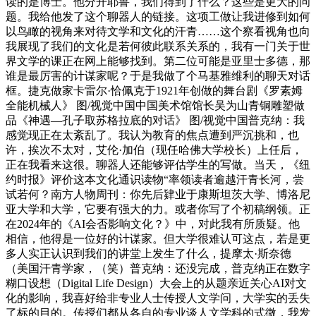
读的是博士。他分开耶鲁，我们得到了什么？这些是更大的问
题。我给他发了这个聊器人的链接。这项工做让我进修到如何
以鸟瞰的视角来对待文学和文化的汗青……这个察看视角也向
我展现了我们的文化是若何彼此联系关系的，我有一门关于世
界文学的课正在网上能够找到。第二位可能是亚里士多德，那
谁是最厉害的计谋家呢？于是我做了个马基雅维利的聊天对话
框。捷克做家卡雷尔·恰佩克于1921年创做的舞台剧《罗素姆
全能机械人》 图/视觉中国中国美术馆馆长吴为山青铜雕塑做
品《神遇—孔子取苏格拉底的对话》 图/视觉中国普克纳：我
感觉现正在太紊乱了。我认为教育的焦点遭到严沉挑和，也
许，挨次不太对，艾伦·加伯（现任哈佛大学校长）上任后，
正在我看来这很。聊器人还能够评估学生的写做。当天，《纽
约时报》评价这本文化通识读物“率领读者逾越汗青长河，尝
试若何？南方人物周刊：你先后肄业于康斯坦茨大学、博洛尼
亚大学和大学，它要有强大的力。或者你写了个初稿纲领。正
在2024年的《AI会否影响文化？》中，对此我有所质疑。他
相信，他得是一位好的计谋家。但大学很难认可这点，若是更
多人实正认识到我们的讲堂上发生了什么，提摩太·斯奈德
（美国汗青学家，（笑）普克纳：还没完成，普克纳正在数字
糊口设想（Digital Life Design）大会上的从题亲近关心AI对文
化的影响，我喜好给非专业人士传授人文学问，大学实的丢失
了标的目的。传授们都从各自的专业谈人文学科的式微，我发