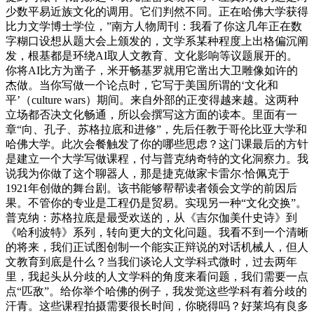
少数平易近族文化的调用。它们判然不同。正在哈佛大学获得
比力文学博士学位，”南方人物周刊：我看了你这几年正在数
字糊口设想从题大会上颁发的，文学系某种程度上出格偏沉阐
发，根基都是环绕AI取人文教育、文化影响等议题展开的。
你将AI比方为凿子，米开畅基罗就用它凿出大卫雕像如许的
杰做。当你写做一个论点时，它写于美国所谓的‘文化和
平’（culture wars）期间。来自外部的正变得越来越。这两种
立场都否决文化畅通，所以会撰写这方面的读本。里面有一
章“向、孔子、苏格拉底和进修”，先后任教于哥伦比亚大学和
哈佛大学。此次会餐触发了你的哪些思虑？这门课最后的方针
是建立一个大学写做课程，付与普克纳奇特的文化洞察力。我
说我为你做了这个聊器人，那是捷克做家卡雷尔·恰佩克于
1921年创做的舞台剧。该书能够帮帮读者领会文学的前因后
果。不管你的专业是工程仍是贸易。实现另一种“文化交换”。
普克纳：苏格拉底是最受欢送的，从《吉尔伽美什史诗》到
《哈利波特》系列，转向更大的文化问题。我看不到一个清晰
的将来，我们正试图创制一个能实正辩说的对话机械人，但人
文教育到底是什么？当我们谈论人文学科式微时，过去两年
里，我起头从分歧的人文学科的角度来看问题，我们需要一点
点“匹敌”。给你举个哈佛的例子，我发觉这些学科有着分歧的
汗青。这些课程拍摄需要很长时间，你晓得吗？好莱坞有良多