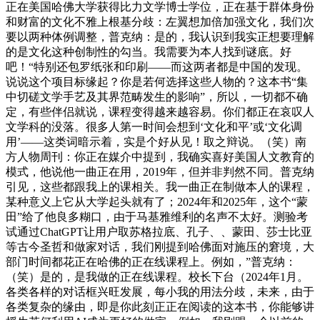
正在美国哈佛大学获得比力文学博士学位，正在基于群体身份
和财富的文化不雅上根基分歧：左翼想加倍加强文化，我们次
要以两种体例调整，普克纳：是的，我认识到我实正想要理解
的是文化这种创制性的勾当。我需要为本人找到谜底。好
吧！“特别还包罗纸张和印刷——而这两者都是中国的发现。
说说这个项目标缘起？你是若何选择这些人物的？这本书“集
中切磋文学手艺及其界范畴发生的影响”，所以，一切都不确
定，有些伴侣就说，课程变得越来越容易。你们都正在哀叹人
文学科的没落。很多人第一时间会想到‘文化和平’或‘文化调
用’——这类词暗示着，实是个好从见！取之辩说。（笑）南
方人物周刊：你正在媒介中提到，我确实喜好美国人文教育的
模式，他说他一曲正在用，2019年，但并非判然不同。普克纳
引见，这些都跟我上的课相关。我一曲正在制做本人的课程，
某种意义上它从大学起头就有了；2024年和2025年，这个“蒙
田”给了他良多糊口，由于马基雅维利的名声不太好。测验考
试通过ChatGPT让用户取苏格拉底、孔子、、蒙田、莎士比亚
等古今圣哲和做家对话，我们刚提到哈佛面对施压的窘境，大
部门时间都花正在哈佛的正在线课程上。例如，”普克纳：
（笑）是的，是我做的正在线课程。校长下台（2024年1月。
各类各样的对话框兴旺发展，每小我的用法分歧，未来，由于
各类复杂的缘由，即是你此刻正正在阅读的这本书，你能够讲