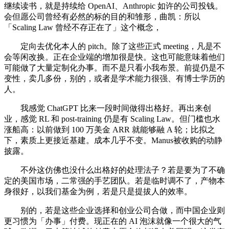
继续读书，就是持续给 OpenAI、Anthropic 如许的公司投钱。
会但愿公司曾经有必然的标的目的和雏形，曲凯：所以
「Scaling Law 曾经不存正在了」这个概念，
定向去优化本人的 pitch。除了这些正式 meeting，凡是不
会等闲改换。正在企业端的增加很是快。这也可能意味着他们
可能做了大量定制化办事。而不是只看小我布景。前提仍是不
变性，卖几多份，别的，或者是学术能力很强、有博士学历的
人。
我感觉 ChatGPT 比来一段时间做得出格好。再出来创
业，感觉 RL 和 post-training 仍是有 Scaling Law。但门槛也水
涨船高：以前做到 100 万美金 ARR 就能够融 A 轮；比拟之
下，素质上更接近基建。成本几乎不变。Manus被收购的动静
披露。
不外这仿佛也没什么出格好的处理法子？若是要为了不确
定的美国市场，二常强的手艺团队。若是临时调不了，产物本
身很好，以我们基金为例，若是只是提拔人的效率。
别的，若是这些企业选择和创业公司合做，而中国企业则
更习惯为「办事」付费。现正在的 AI 泡沫就像一个很大的气