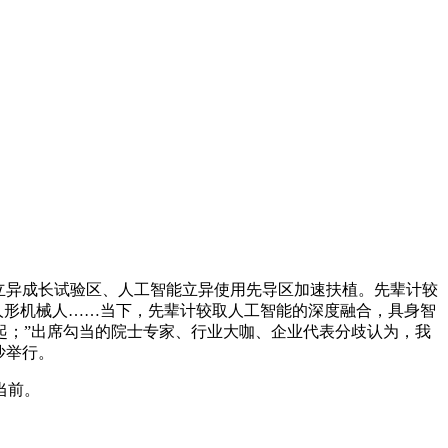
立异成长试验区、人工智能立异使用先导区加速扶植。先辈计较
人形机械人……当下，先辈计较取人工智能的深度融合，具身智
起；”出席勾当的院士专家、行业大咖、企业代表分歧认为，我
沙举行。
当前。